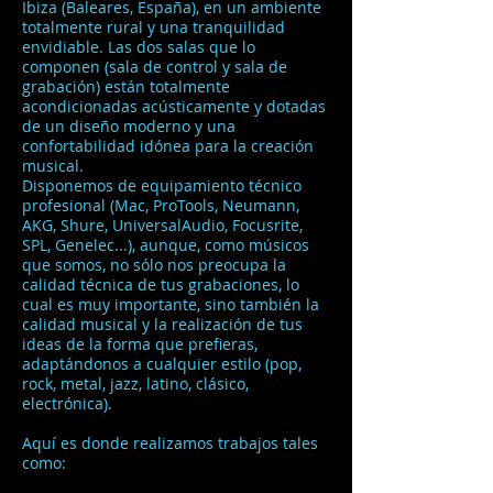
Ibiza (Baleares, España), en un ambiente
totalmente rural y una tranquilidad
envidiable. Las dos salas que lo
componen (sala de control y sala de
grabación) están totalmente
acondicionadas acústicamente y dotadas
de un diseño moderno y una
confortabilidad idónea para la creación
musical.
Disponemos de equipamiento técnico
profesional (Mac, ProTools, Neumann,
AKG, Shure, UniversalAudio, Focusrite,
SPL, Genelec...), aunque, como músicos
que somos, no sólo nos preocupa la
calidad técnica de tus grabaciones, lo
cual es muy importante, sino también la
calidad musical y la realización de tus
ideas de la forma que prefieras,
adaptándonos a cualquier estilo (pop,
rock, metal, jazz, latino, clásico,
electrónica).
Aquí es donde realizamos trabajos tales
como: