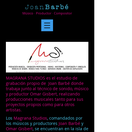
​​Joan
Barbé​
Músico · Productor
· Compositor
MAGRANA STUDIOS es el estudio de
grabación propio de Joan Barbé donde
trabaja junto al técnico de sonido, músico
y productor Omar Gisbert, realizando
producciones musicales tanto para sus
proyectos propios como para otros
artistas.
Los
Magrana Studios
, comandados por
los músicos y productores
Joan Barbé
y
Omar Gisbert
, se encuentran en la isla de