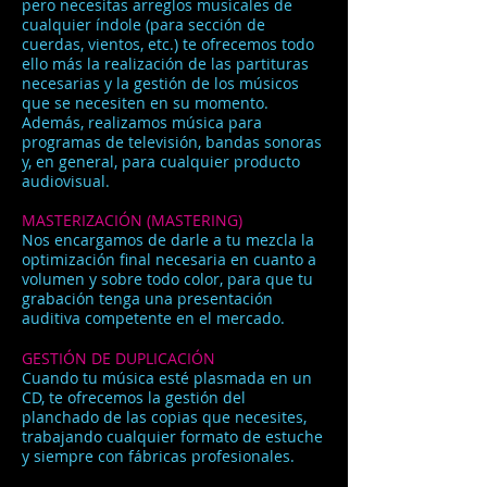
pero necesitas arreglos musicales de
cualquier índole (para sección de
cuerdas, vientos, etc.) te ofrecemos todo
ello más la realización de las partituras
necesarias y la gestión de los músicos
que se necesiten en su momento.
Además, realizamos música para
programas de televisión, bandas sonoras
y, en general, para cualquier producto
audiovisual.
MASTERIZACIÓN (MASTERING)
Nos encargamos de darle a tu mezcla la
optimización final necesaria en cuanto a
volumen y sobre todo color, para que tu
grabación tenga una presentación
auditiva competente en el mercado.
GESTIÓN DE DUPLICACIÓN
Cuando tu música esté plasmada en un
CD, te ofrecemos la gestión del
planchado de las copias que necesites,
trabajando cualquier formato de estuche
y siempre con fábricas profesionales.