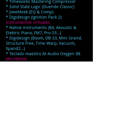
* Timeworks Mastering Compressor
* Solid State Logic (Duende Classic)
* JoeeMeek (EQ & Comp)
* Digidesign (Ignition Pack 2)
Instrumentos virtuales
* Native instruments (B4, Akoustic &
Elektric Piano, FM7, Pro-53…)
* Digidesign (Boom, DB-33, Mini Grand,
Structure Free, Time Warp, Vacuum,
Xpand2…)
* Teclado maestro M-Audio Oxygen 88
Micrófonía
* AKG C451
* AKG C-3000
* AKG 414
* SHURE BETA 52
* SHURE BETA 56
* SHURE SM81
* SHURE SM-57
* SHURE SM 58
* NEUMANN U-87
Auriculares
* Beyerdynamic DT 100
* Sennheiser HD 600
* AKG 601