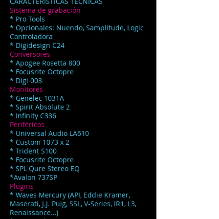
​CARACTERÍSTICAS TÉCNICAS
Sistema
de grabación
* Pro Tools
* Opcionales: Nuendo, Samplitude, Logic
Controladora
* Digidesign C24
Conversores
* Apogee Rosetta 800
* Focusrite Octopre
* Digi 003
Monitores
* Genelec 1031A
* Spirit Absolute 2
* Infinity C336
Periféricos
* Universal Audio LA610
* Custom 1073 x 2
* Trident S100
* Focusrite Octopre
* SPL Qure Stereo EQ
*Avalon 737SP
Plugins
* Waves Mercury (API, Eddie Kramer,
Maserati, J.J. Puig, SSL, V-Series, IR1, L3,
Renaissance…)