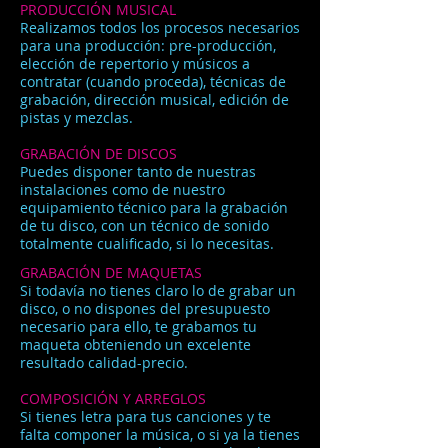
PRODUCCIÓN MUSICAL
Realizamos todos los procesos necesarios
para una producción: pre-producción,
elección de repertorio y músicos a
contratar (cuando proceda), técnicas de
grabación, dirección musical, edición de
pistas y mezclas.
GRABACIÓN DE DISCOS
Puedes disponer tanto de nuestras
instalaciones como de nuestro
equipamiento técnico para la grabación
de tu disco, con un técnico de sonido
totalmente cualificado, si lo necesitas.
GRABACIÓN DE MAQUETAS
Si todavía no tienes claro lo de grabar un
disco, o no dispones del presupuesto
necesario para ello, te grabamos tu
maqueta obteniendo un excelente
resultado calidad-precio.
COMPOSICIÓN Y ARREGLOS
Si tienes letra para tus canciones y te
falta componer la música, o si ya la tienes